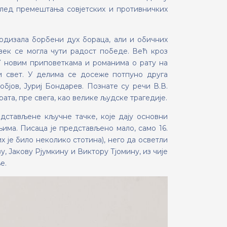
лед премештања совјетских и противничких
одизала борбени дух бораца, али и обичних
век се могла чути радост победе. Већ кроз
У новим приповеткама и романима о рату на
и свет. У делима се досеже потпуно друга
бјов, Јуриј Бондарев. Познате су речи В.В.
ата, пре свега, као велике људске трагедије.
дстављене кључне тачке, које дају основни
има. Писаца je представљено мало, само 16.
х je било неколико стотина), него да осветли
 Јакову Рјумкину и Виктору Тјомину, из чије
е.