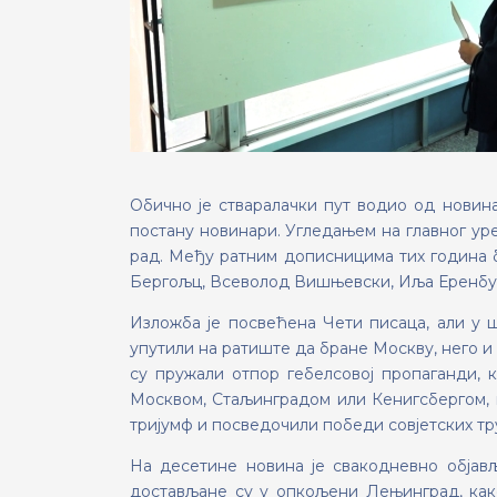
Обично je стваралачки пут водио од новина
постану новинари. Угледањем на главног ур
рад. Међу ратним дописницима тих година б
Бергољц, Всеволод Вишњевски, Иља Еренбур
Изложба je посвећена Чети писаца, али у ш
упутили на ратиште да бране Москву, него и 
су пружали отпор гебелсовој пропаганди, к
Москвом, Стаљинградом или Кенигсбергом, 
тријумф и посведочили победи совјетских тр
На десетине новина je свакодневно објав
достављане су у опкољени Лењинград, како