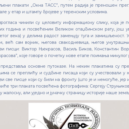
љени плакати „Окна ТАСС”, путем радија je преношен прег
але у етар и штампу бројеве у теренским условима.
рогласа чинили су целовиту информациону слику, која je п
их година и посвећеним Великом отаџбинском рату, још у
етог века) у делима радост замењују туга и замишљеност. 
м, већ сам војник, његова свакодневица, његов унутрашњ
ви писци: Виктор Њекрасов, Васиљ Биков, Константин Воро
асова”, које говоре о почетку нове етапе поимања минулог р
 представља основне путоказе. Ha неким плакатима су пре
ма се преплићу и судбине писаца који су учествовали у њ
и све писце који су били на фронту (што je и немогуће, јер и
жиће три плаката посвећена фотографима: Сергеју Струњикову,
 жалосну, али уједно и јуначку страницу историје наше земљ