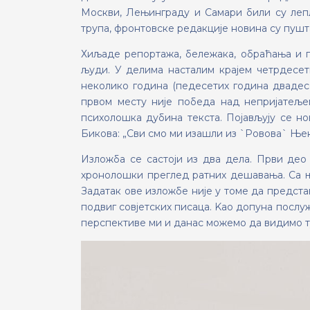
Москви, Лењинграду и Самари били су леп
трупа, фронтовске редакције новина су пушт
Хиљаде репортажа, бележака, обраћања и п
људи. У делима насталим крајем четрдесет
неколико година (педесетих година двадес
првом месту није победа над непријатеље
психолошка дубина текста. Појављују се но
Бикова: „Сви смо ми изашли из `Ровова` Њекр
Изложба се састоји из два дела. Први део
хронолошки преглед ратних дешавања. Са њи
Задатак ове изложбе није у томе да представ
подвиг совјетских писаца. Kao допуна послу
перспективе ми и данас можемо да видимо ту