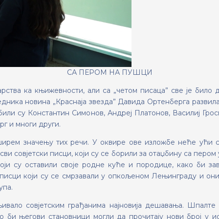
СА ПЕРОМ НА ПУШЦИ
рства ка књижевности, али са „четом писаца” све je било
едника новина „Краснаја звезда” Давида Ортенберга развил
или су Константин Симонов, Андреј Платонов, Василиј Гро
г и многи други.
ирем значењу тих речи. У оквире ове изложбе неће ући са
сви совјетски писци, који су се борили за отаџбину са пером 
оји су оставили своје родне куће и породице, како би за
писци који су се смрзавали у опкољеном Лењинграду и они,
упа.
љивало совјетским грађанима најновија дешавања. Шпалте 
 би његови становници могли да прочитају нови број у и