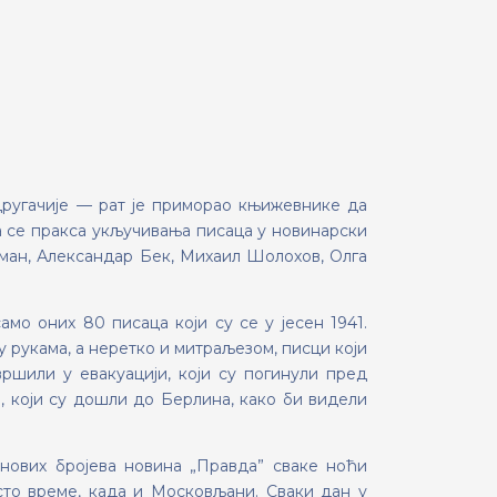
 другачије — рат je приморао књижевнике да
а се пракса укључивања писаца у новинарски
сман, Александар Бек, Михаил Шолохов, Олга
мо оних 80 писаца који су се у јесен 1941.
у рукама, a неретко и митраљезом, писци који
вршили у евакуацији, који су погинули пред
 који су дошли до Берлина, како би видели
нових бројева новина „Правда” сваке ноћи
сто време, када и Московљани. Сваки дан у